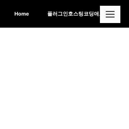
Skip
to
Me
Home
플러그인
호스팅
코딩
애드센스
content