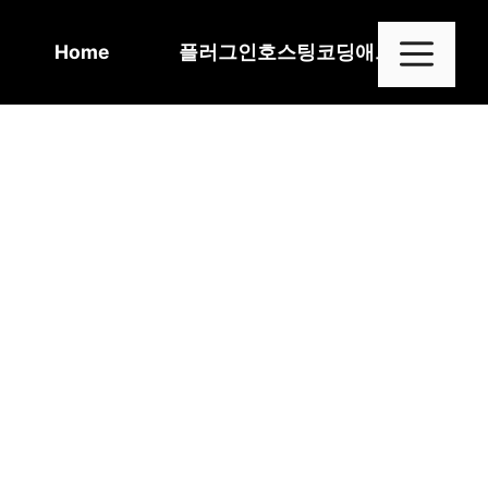
Skip
to
Me
Home
플러그인
호스팅
코딩
애드센스
content