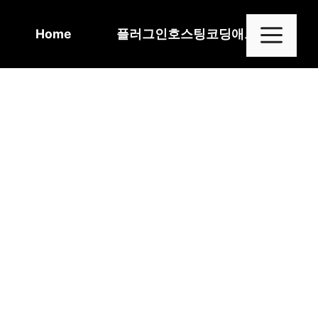
Skip
to
Me
Home
플러그인
호스팅
코딩
애드센스
content