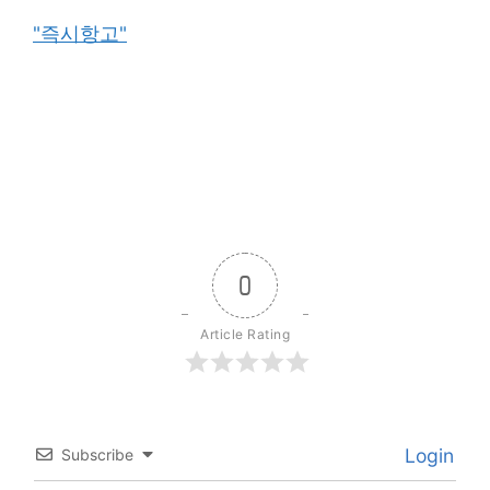
"즉시항고"
0
Article Rating
Login
Subscribe