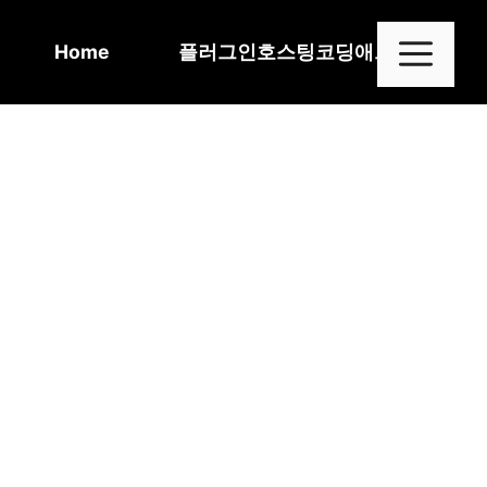
Skip
to
Me
Home
플러그인
호스팅
코딩
애드센스
content