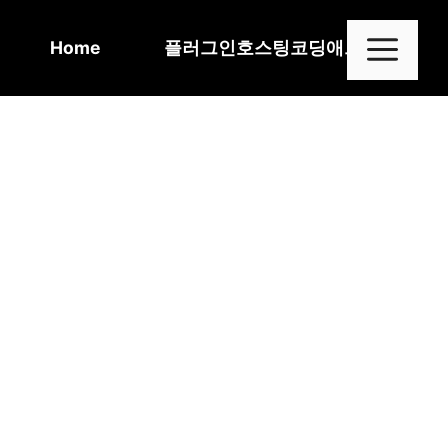
Skip
to
Me
Home
플러그인
호스팅
코딩
애드센스
content