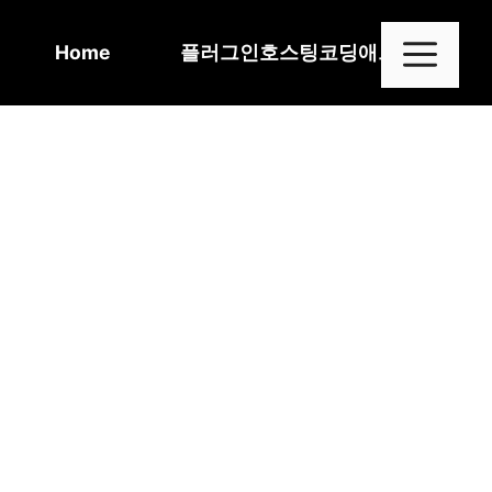
Skip
to
Me
Home
플러그인
호스팅
코딩
애드센스
content