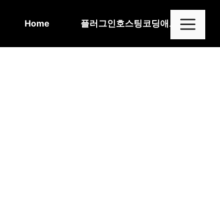
Skip
to
Me
Home
플러그인
호스팅
코딩
애드센스
content