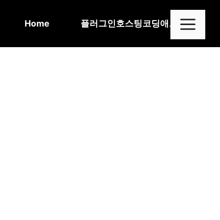
Skip
to
Me
Home
플러그인
호스팅
코딩
애드센스
content