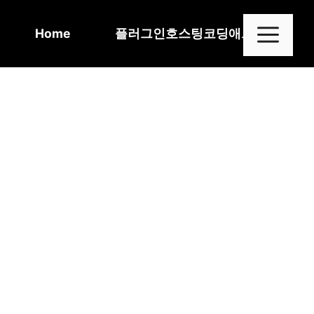
Skip
to
Me
Home
플러그인
호스팅
코딩
애드센스
content