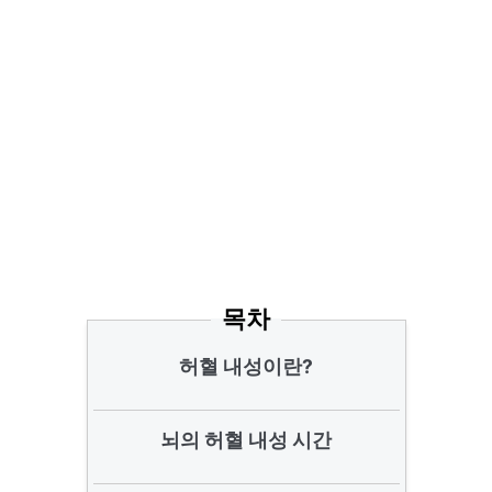
목차
허혈 내성이란?
뇌의 허혈 내성 시간