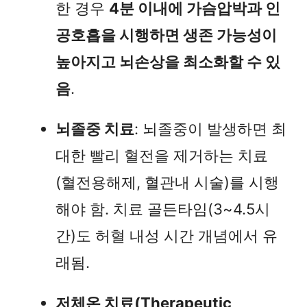
한 경우
4분 이내에 가슴압박과 인
공호흡을 시행하면 생존 가능성이
높아지고 뇌손상을 최소화할 수 있
음
.
뇌졸중 치료
: 뇌졸중이 발생하면 최
대한 빨리 혈전을 제거하는 치료
(혈전용해제, 혈관내 시술)를 시행
해야 함. 치료 골든타임(3~4.5시
간)도 허혈 내성 시간 개념에서 유
래됨.
저체온 치료(Therapeutic