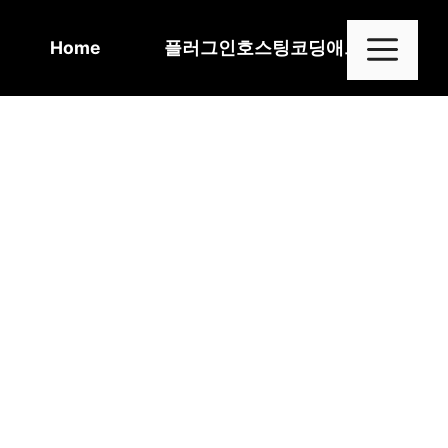
Skip
to
Me
Home
플러그인
호스팅
코딩
애드센스
content