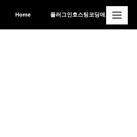
Skip
to
Me
Home
플러그인
호스팅
코딩
애드센스
content