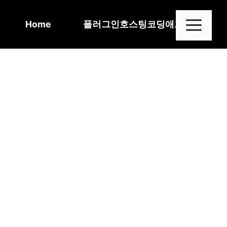
Skip
to
Me
Home
플러그인
호스팅
코딩
애드센스
content