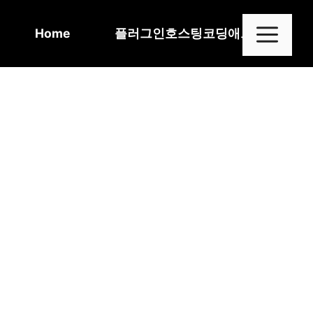
Skip
to
Me
Home
플러그인
호스팅
코딩
애드센스
content