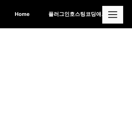
Skip
to
Me
Home
플러그인
호스팅
코딩
애드센스
content