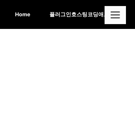
Skip
to
Me
Home
플러그인
호스팅
코딩
애드센스
content