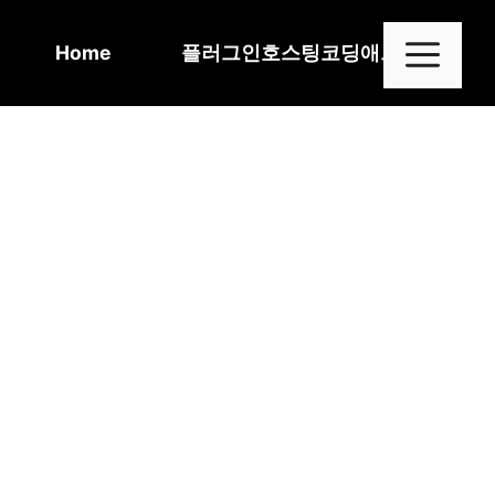
Skip
to
Me
Home
플러그인
호스팅
코딩
애드센스
content