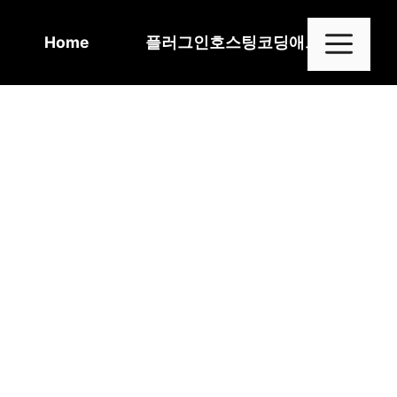
Skip
to
Me
Home
플러그인
호스팅
코딩
애드센스
content