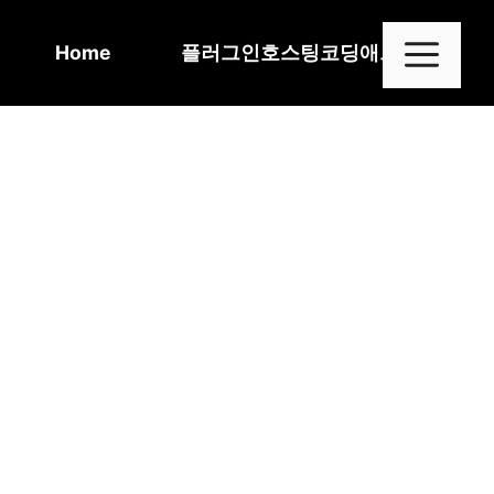
Skip
to
Me
Home
플러그인
호스팅
코딩
애드센스
content