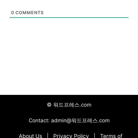
0
COMMENTS
© 워드프레스.com
Contact: admin@워드프레스.com
About Us
Privacy Policy
Terms of
|
|