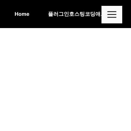
Skip
to
Me
Home
플러그인
호스팅
코딩
애드센스
content