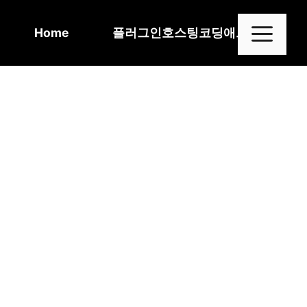
Skip
to
Me
Home
플러그인
호스팅
코딩
애드센스
content