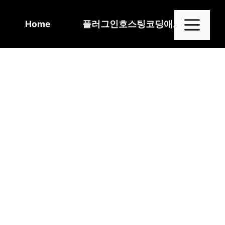
Skip
to
Me
Home
플러그인
호스팅
코딩
애드센스
content