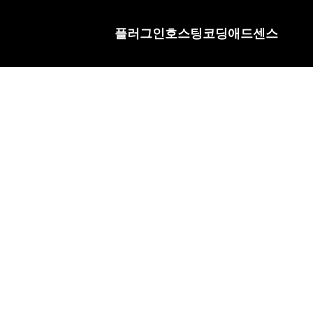
플러그인
호스팅
코딩
애드센스