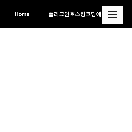
Skip
to
Me
Home
플러그인
호스팅
코딩
애드센스
content