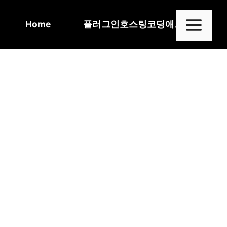
Skip
to
Me
Home
플러그인
호스팅
코딩
애드센스
content