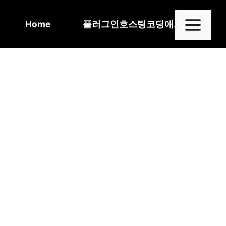
Skip
to
Me
Home
플러그인
호스팅
코딩
애드센스
content