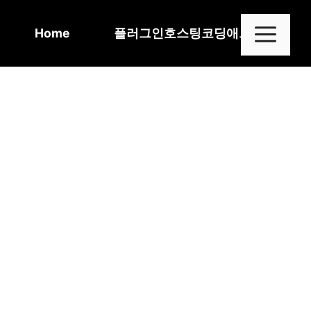
Skip
to
Me
Home
플러그인
호스팅
코딩
애드센스
content