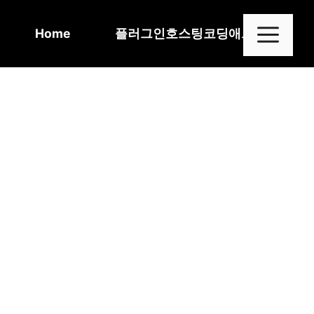
Skip
to
Me
Home
플러그인
호스팅
코딩
애드센스
content