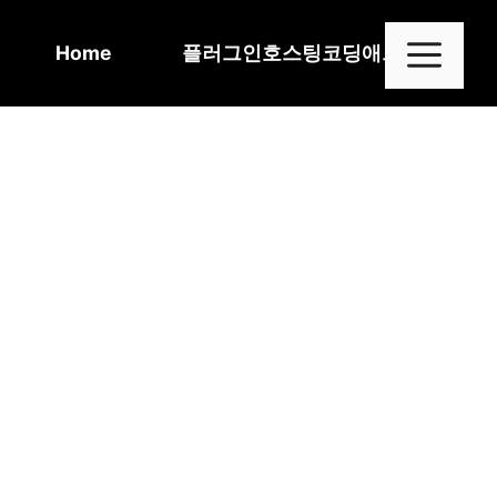
Skip
to
Me
Home
플러그인
호스팅
코딩
애드센스
content