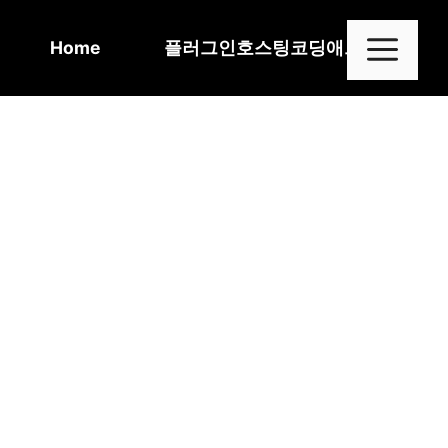
Skip
to
Me
Home
플러그인
호스팅
코딩
애드센스
content