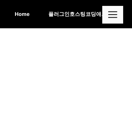
Skip
to
Me
Home
플러그인
호스팅
코딩
애드센스
content