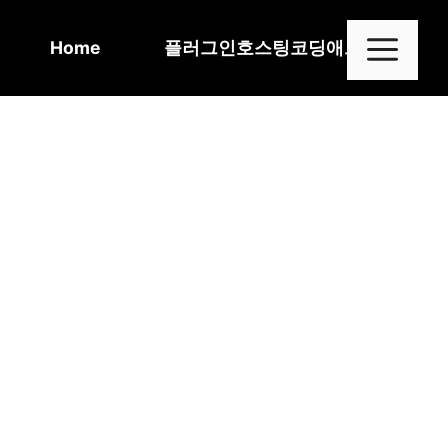
Skip
to
Me
Home
플러그인
호스팅
코딩
애드센스
content