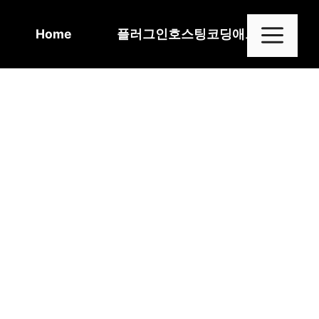
Skip
to
Me
Home
플러그인
호스팅
코딩
애드센스
content