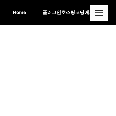
Skip
to
Me
Home
플러그인
호스팅
코딩
애드센스
content