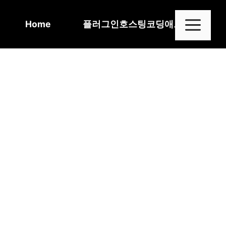
Skip
to
Me
Home
플러그인
호스팅
코딩
애드센스
content