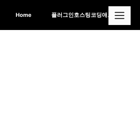
Skip
to
Me
Home
플러그인
호스팅
코딩
애드센스
content