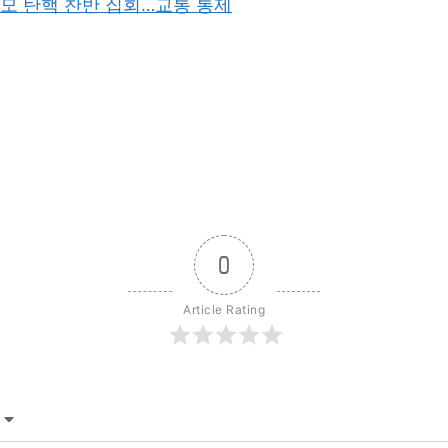
모 탄핵 찬반 집회…교통 통제
0
Article Rating