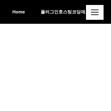
Skip
to
Me
Home
플러그인
호스팅
코딩
애드센스
content