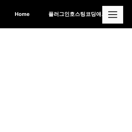
Skip
to
Me
Home
플러그인
호스팅
코딩
애드센스
content