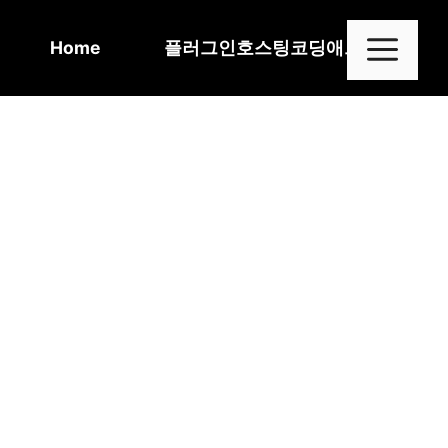
Skip
to
Me
Home
플러그인
호스팅
코딩
애드센스
content