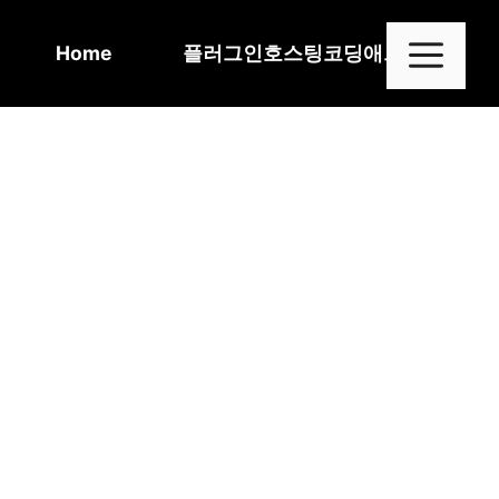
Skip
to
Me
Home
플러그인
호스팅
코딩
애드센스
content