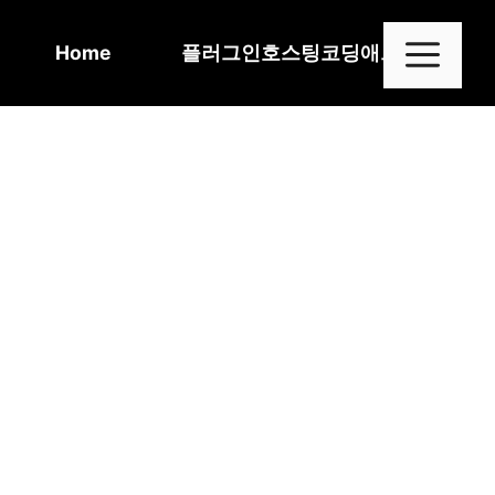
Skip
to
Me
Home
플러그인
호스팅
코딩
애드센스
content