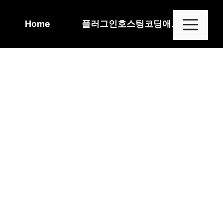
Skip
to
Me
Home
플러그인
호스팅
코딩
애드센스
content