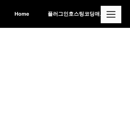
Skip
to
Me
Home
플러그인
호스팅
코딩
애드센스
content