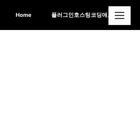
Skip
to
Me
Home
플러그인
호스팅
코딩
애드센스
content