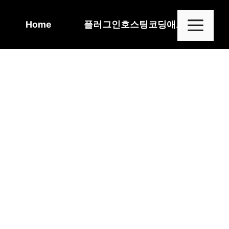
Skip
to
Me
Home
플러그인
호스팅
코딩
애드센스
content