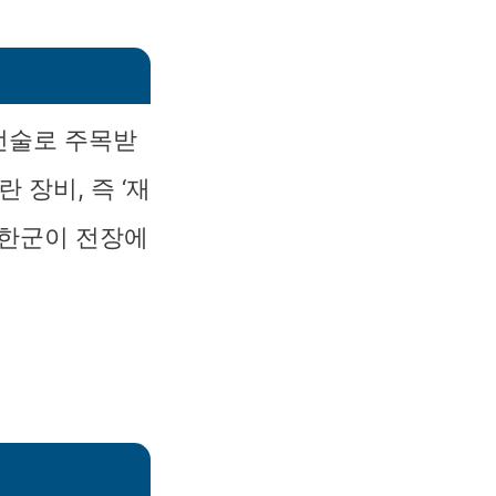
전술로 주목받
 장비, 즉 ‘재
북한군이 전장에