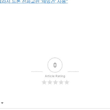
크라서 드론 전파교란 '재밍건' 사용"
0
Article Rating