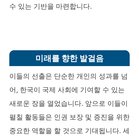
수 있는 기반을 마련합니다.
미래를 향한 발걸음
이들의 선출은 단순한 개인의 성과를 넘
어, 한국이 국제 사회에 기여할 수 있는
새로운 장을 열었습니다. 앞으로 이들이
펼칠 활동들은 인권 보장 및 증진을 위한
중요한 역할을 할 것으로 기대됩니다. 세