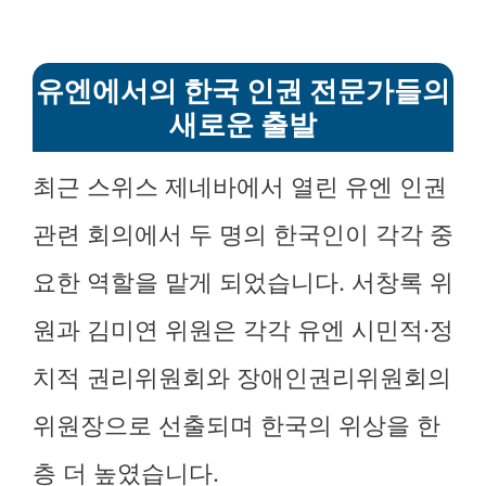
유엔에서의 한국 인권 전문가들의
새로운 출발
최근 스위스 제네바에서 열린 유엔 인권
관련 회의에서 두 명의 한국인이 각각 중
요한 역할을 맡게 되었습니다. 서창록 위
원과 김미연 위원은 각각 유엔 시민적·정
치적 권리위원회와 장애인권리위원회의
위원장으로 선출되며 한국의 위상을 한
층 더 높였습니다.