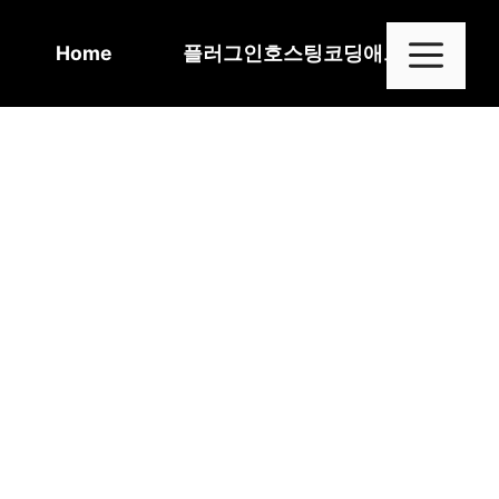
Skip
to
Me
Home
플러그인
호스팅
코딩
애드센스
content