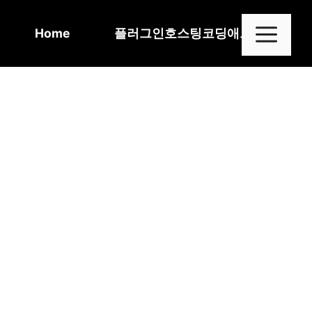
Skip
to
Me
Home
플러그인
호스팅
코딩
애드센스
content