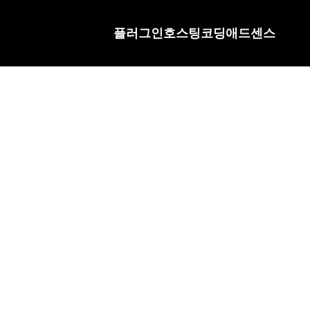
플러그인
호스팅
코딩
애드센스