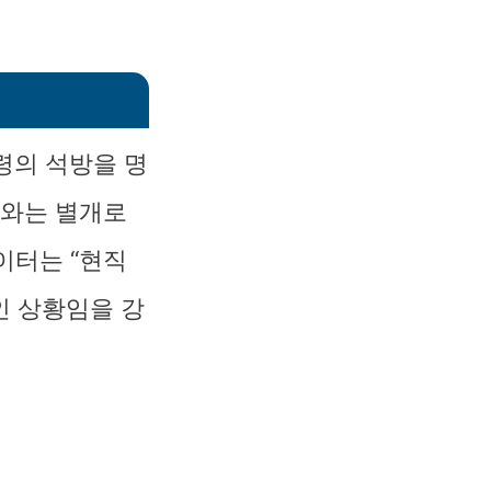
령의 석방을 명
소와는 별개로
이터는 “현직
인 상황임을 강